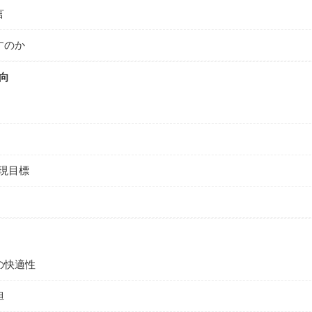
言
すのか
向
実現目標
の快適性
担