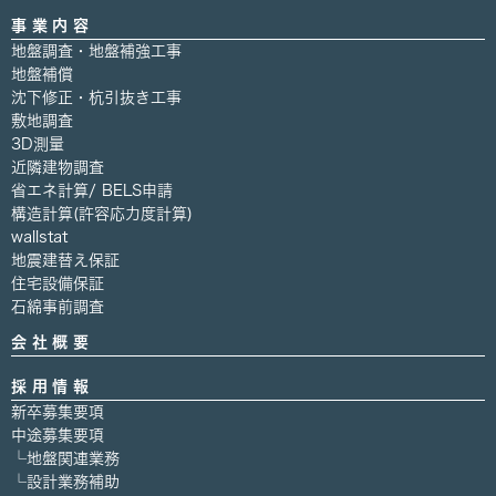
事業内容
地盤調査・地盤補強工事
地盤補償
沈下修正・杭引抜き工事
敷地調査
3D測量
近隣建物調査
省エネ計算/ BELS申請
構造計算(許容応力度計算)
wallstat
地震建替え保証
住宅設備保証
石綿事前調査
会社概要
採用情報
新卒募集要項
中途募集要項
└地盤関連業務
└設計業務補助