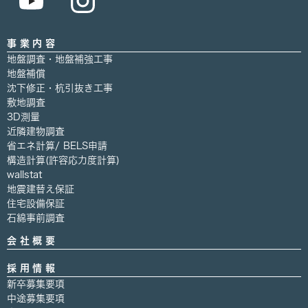
事業内容
地盤調査・地盤補強工事
地盤補償
沈下修正・杭引抜き工事
敷地調査
3D測量
近隣建物調査
省エネ計算/ BELS申請
構造計算(許容応力度計算)
wallstat
地震建替え保証
住宅設備保証
石綿事前調査
会社概要
採用情報
新卒募集要項
中途募集要項