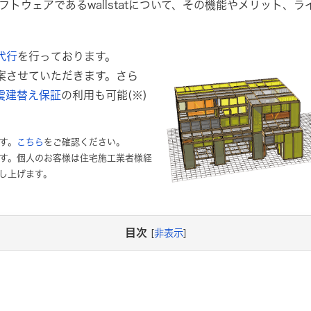
トウェアであるwallstatについて、その機能やメリット、
証代行
を行っております。
ご提案させていただきます。さら
震建替え保証
の利用も可能(※)
す。
こちら
をご確認ください。
す。個人のお客様は住宅施工業者様経
し上げます。
目次
[
非表示
]