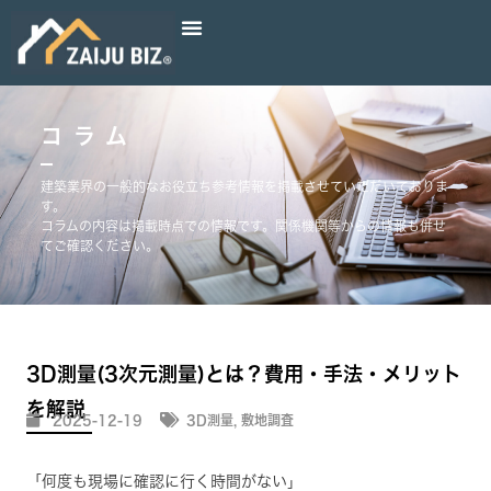
コラム
建築業界の一般的なお役立ち参考情報を掲載させていただいておりま
す。
コラムの内容は掲載時点での情報です。関係機関等からの情報も併せ
てご確認ください。
3D測量(3次元測量)とは？費用・手法・メリット
を解説
2025-12-19
3D測量
,
敷地調査
「何度も現場に確認に行く時間がない」