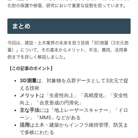
化財の保護や修復、研究において重要な役割を担っています。
まとめ
今回は、建設・土木業界の未来を担う技術「3D測量（3次元測
量）」について、その基本からメリット、手法、費用、活用事
例までを詳しく解説しました。
【この記事のポイント】
3D測量
は、対象物を点群データとして3次元で捉
える技術
メリット
は「生産性向上」「高精度化」「安全性
向上」「合意形成の円滑化」
主な手法
には「地上レーザースキャナー」「ドロ
ーン」「MMS」などがある
活用
は土木・建築からインフラ維持管理、防災ま
で多岐にわたる