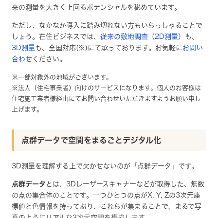
来の測量を大きく上回るポテンシャルを秘めています。
ただし、なかなか導入に踏み切れない方もいらっしゃることで
しょう。在住ビジネスでは、
従来の敷地調査（2D測量）
も、
3D測量
も、全国対応(※)にて承っております。お気軽に
お問い
合わせ
ください。
※一部対象外の地域がございます。
※法人（住宅事業者）向けのサービスになります。個人のお客様は
住宅施工業者様経由にてお問い合わせいただきますようお願い申し
上げます。
点群データで空間をまるごとデジタル化
3D測量を理解する上で欠かせないのが「点群データ」です。
点群データ
とは、3Dレーザースキャナーなどが取得した、無数
の点の集合体のことです。一つひとつの点がX, Y, Zの3次元座
標値と色情報を持っており、これらが集まることで、まるで写
真のようにリアルな3次元空間を構成します。