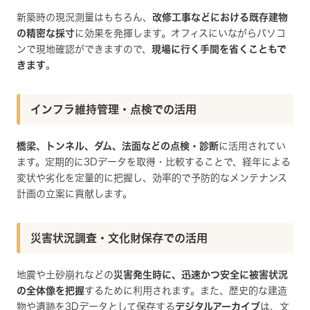
新築時の現況測量はもちろん、
改修工事などにおける既存建物
の精密な採寸
に効果を発揮します。オフィスにいながらパソコ
ンで現地確認ができますので、
現場に行く手間を省くこともで
きます
。
インフラ維持管理・点検での活用
橋梁、トンネル、ダム、法面などの点検・診断
に活用されてい
ます。定期的に3Dデータを取得・比較することで、経年による
変状や劣化を定量的に把握し、効率的で予防的なメンテナンス
計画の立案に貢献します。
災害状況調査・文化財保存での活用
地震や土砂崩れなどの
災害発生時に、迅速かつ安全に被害状況
の全体像を把握
するために利用されます。また、歴史的な建造
物や遺跡を3Dデータとして保存する
デジタルアーカイブ
は、文