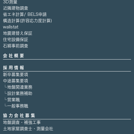
3D測量
近隣建物調査
省エネ計算/ BELS申請
構造計算(許容応力度計算)
wallstat
地震建替え保証
住宅設備保証
石綿事前調査
会社概要
採用情報
新卒募集要項
中途募集要項
└地盤関連業務
└設計業務補助
└営業職
└一般事務職
協力会社募集
地盤調査・補強工事
土地家屋調査士・測量会社