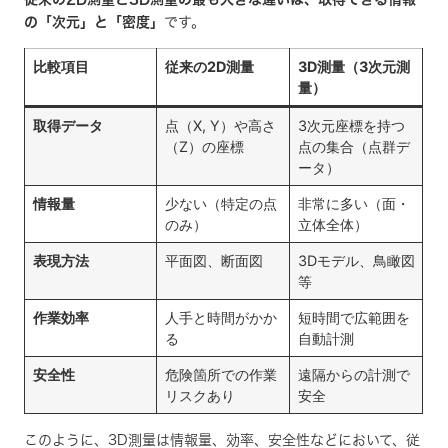
の「次元」と「密度」
です。
比較項目
従来の2D測量
3D測量（3次元測
量）
取得データ
点（X, Y）や高さ
3次元座標を持つ
（Z）の座標
点の集合（点群デ
ータ）
情報量
少ない（特定の点
非常に多い（面・
のみ）
立体全体）
表現方法
平面図、断面図
3Dモデル、鳥瞰図
等
作業効率
人手と時間がかか
短時間で広範囲を
る
自動計測
安全性
危険箇所での作業
遠隔からの計測で
リスクあり
安全
このように、3D測量は情報量、効率、安全性などにおいて、従