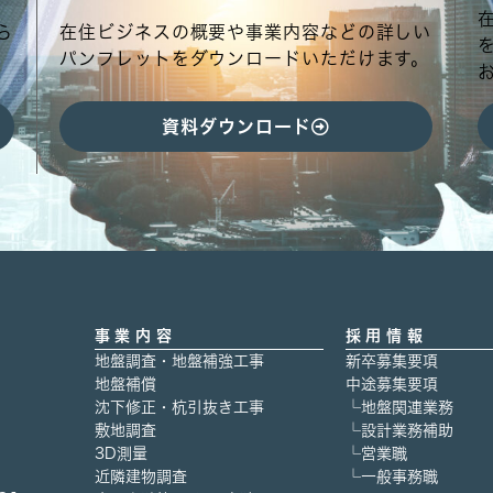
ら
在住ビジネスの概要や事業内容などの詳しい
パンフレットをダウンロードいただけます。
資料ダウンロード
事業内容
採用情報
地盤調査・地盤補強工事
新卒募集要項
地盤補償
中途募集要項
沈下修正・杭引抜き工事
└地盤関連業務
敷地調査
└設計業務補助
3D測量
└営業職
近隣建物調査
└一般事務職