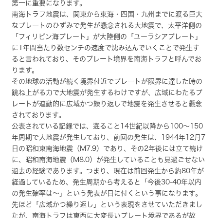
第一に重要になります。
南海トラフ地震は、関東から東海・四国・九州までに渡る巨大
なプレートのひずみで発生が懸念される大地震で、太平洋側の
「フィリピン海プレート」が大陸側の「ユーラシアプレート」
に1年間当たり数センチの速度で沈み込んでいくことで発生す
ると言われており、そのプレート境界を南海トラフと呼んでお
ります。
その地球の活動が続く境界付近でプレートが限界に達した時の
跳ね上がる力で大地震が発生するわけですが、広域にわたるプ
レートが連動的に広域かつ繰り返しで地震を発生させると懸念
されております。
公表されている記録では、遡ること14世紀以降から100～150
年周期で大地震が発生しており、前回の発生は、1944年12月7
日の昭和東南海地震（M7.9）であり、その2年後には立て続け
に、昭和南海地震（M8.0）が発生していることも見過ごせない
過去の経験であります。つまり、現在は前回発生から約80年が
経過しているため、発生周期から考えると「今後30-40年以内
の発生確率は～」という発表が目に付くという事になります。
先ほど「広域かつ繰り返し」という表現をさせていただきまし
たが、南海トラフは東西に大変長いプレート境界であるが故