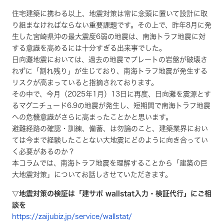
住宅建築に携わる以上、地震対策は常に念頭に置いて設計に取
り組まなければならない重要課題です。その上で、昨年8月に発
生した宮崎県沖の最大震度6弱の地震は、南海トラフ地震に対
する意識を高めるには十分すぎる出来事でした。
日向灘地震においては、過去の地震でプレートの岩盤が破壊さ
れずに「割れ残り」が生じており、南海トラフ地震が発生する
リスクが高まっていると指摘されております。
その中で、今月（2025年1月）13日に再度、日向灘を震源とす
るマグニチュード6.9の地震が発生し、短期間で南海トラフ地震
への危機意識がさらに高まったことかと思います。
避難経路の確認・訓練、備蓄、は勿論のこと、建築業界におい
ては今まで経験したことない大地震にどのように向き合ってい
く必要があるのか？
本コラムでは、南海トラフ地震を理解することから「建築の巨
大地震対策」についてお話しさせていただきます。
▽地震対策の検証は「建サポ wallstat入力・検証代行」にご相
談を
https://zaijubiz.jp/service/wallstat/