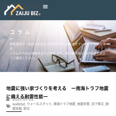
コラム
建築業界の一般的なお役立ち参考情報を掲載させていただいておりま
す。
コラムの内容は掲載時点での情報です。関係機関等からの情報も併せ
てご確認ください。
地震に強い家づくりを考える ー南海トラフ地震
に備える耐震性能ー
2025-01-22
wallstat
,
ウォールスタット
,
南海トラフ地震
,
地震対策
,
沈下修正
,
耐
震性能
,
防災