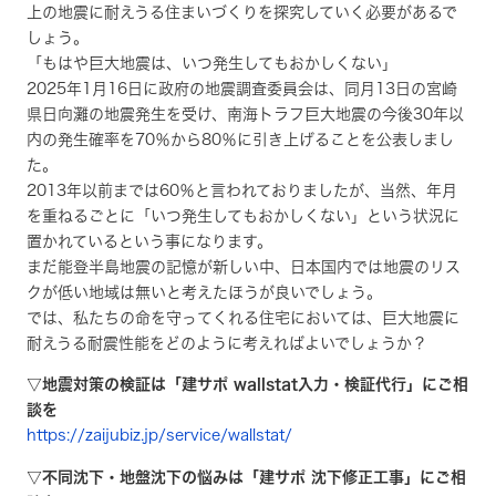
上の地震に耐えうる住まいづくりを探究していく必要があるで
しょう。
「もはや巨大地震は、いつ発生してもおかしくない」
2025年1月16日に政府の地震調査委員会は、同月13日の宮崎
県日向灘の地震発生を受け、南海トラフ巨大地震の今後30年以
内の発生確率を70％から80％に引き上げることを公表しまし
た。
2013年以前までは60％と言われておりましたが、当然、年月
を重ねるごとに「いつ発生してもおかしくない」という状況に
置かれているという事になります。
まだ能登半島地震の記憶が新しい中、日本国内では地震のリス
クが低い地域は無いと考えたほうが良いでしょう。
では、私たちの命を守ってくれる住宅においては、巨大地震に
耐えうる耐震性能をどのように考えればよいでしょうか？
▽地震対策の検証は「建サポ wallstat入力・検証代行」にご相
談を
https://zaijubiz.jp/service/wallstat/
▽不同沈下・地盤沈下の悩みは「建サポ 沈下修正工事」にご相