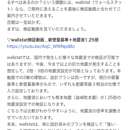
るすべはあるのか？という課題には、wallstat（ウォールスタッ
ト）なら、ご期待に添えることを最後に検証動画と合わせてご
案内させていただきます。
百聞は一見如かず。
まずは、検証動画を見ていただきましょう。
▽wallstat検証動画＿新壁量基準＋地震波1.25倍
https://youtu.be/AqC_WWNpdBo
wallstatでは、国内で発生した様々な地震波での検証が可能で
はありますが、今後、今まで以上の巨大地震が発生することを
想定して、2倍・3倍の地震波設定が可能となっております。本
動画での2棟の建物は、設計プランは同一ですが、現行の壁量
基準と新壁量基準のもので、いずれも耐震等級３相当の仕様で
入力設定しております。
さらに、地震波においても熊本地震（益城町本震）の1.25倍の
地震波設定での検証になります。
こちらでは比較がわかりやすいように、地震波の倍率を調整さ
せていただいております。
本来、wallstatは、単に設計済みのプランを検証して「強い・