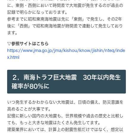
に、東側・西側において時間差で大地震が発生するのが過去の
記録で明らかになっております。
参考までに昭和東南海地震は先に「東側」で発生し、その2年
後に「西側」で昭和南海地震が時間差で連動して発生しており
ます。
▽参照サイトはこちら
https://www.jma.go.jp/jma/kishou/know/jishin/nteq/inde
x.html
２，
南海トラフ巨大地震 30年以内発生
確率が80％に
いつ発生するかわからない大地震は、日頃の備え、防災意識を
高めることが大事です。
記憶に新しい国内の大地震も、世界規模や過去の歴史と比較し
ても、もっと大きな地震はたくさん発生してます。
建築業界においては、計算上の耐震性能だけではなく、想定以