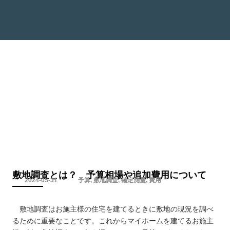
お問い合わせ
資料ダウンロード
協力会社募集
HouseAID ログイン
コラム
建築業界の一般的なお役立ち参考情報を掲載させていただいておりま
す。
コラムの内容は掲載時点での情報です。関係機関等からの情報も併せ
てご確認ください。
敷地調査とは？ 予算相場や追加費用について
2024-05-31
予算
,
敷地調査
,
確定測量
,
費用
敷地調査はお施主様の住宅を建てるときに敷地の現況を調べ
るために重要なことです。これからマイホームを建てるお施主